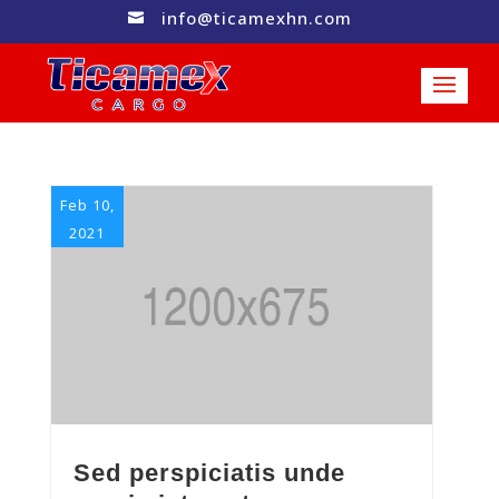
info@ticamexhn.com

Feb 10,
2021
Sed perspiciatis unde